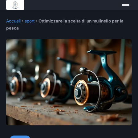
Accueil
›
sport
›
Ottimizzare la scelta di un mulinello per la
pesca