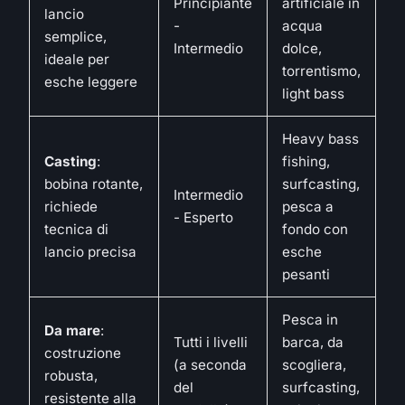
Principiante
artificiale in
lancio
-
acqua
semplice,
Intermedio
dolce,
ideale per
torrentismo,
esche leggere
light bass
Heavy bass
Casting
:
fishing,
bobina rotante,
surfcasting,
Intermedio
richiede
pesca a
- Esperto
tecnica di
fondo con
lancio precisa
esche
pesanti
Pesca in
Da mare
:
Tutti i livelli
barca, da
costruzione
(a seconda
scogliera,
robusta,
del
surfcasting,
resistente alla