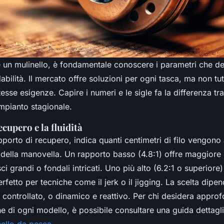
e un mulinello, è fondamentale conoscere i parametri che d
dabilità. Il mercato offre soluzioni per ogni tasca, ma non tutt
esse esigenze. Capire i numeri e le sigle fa la differenza tr
mpianto stagionale.
ecupero e la fluidità
pporto di recupero, indica quanti centimetri di filo vengono
 della manovella. Un rapporto basso (4.8:1) offre maggiore
ci grandi o fondali intricati. Uno più alto (6.2:1 o superiore
erfetto per tecniche come il jerk o il jigging. La scelta dipend
 controllato, o dinamico e reattivo. Per chi desidera approf
he di ogni modello, è possibile consultare una guida dettag
nello da pesca
.