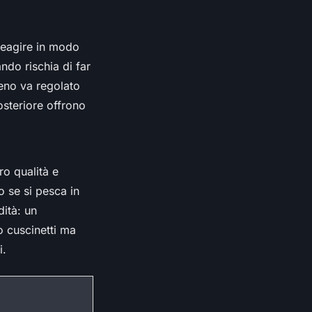
 reagire in modo
ndo rischia di far
freno va regolato
posteriore offrono
ro qualità e
o se si pesca in
dità: un
o cuscinetti ma
i.