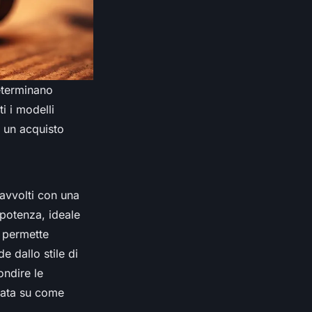
eterminano
i i modelli
a un acquisto
 avvolti con una
 potenza, ideale
) permette
e dallo stile di
ondire le
liata su come