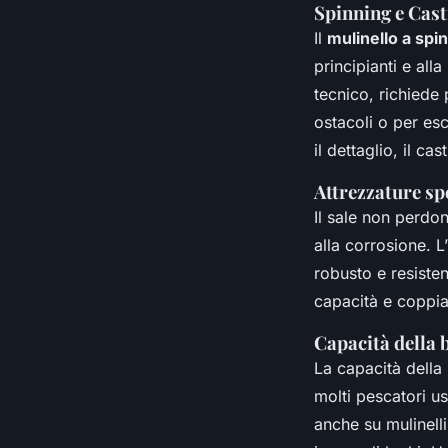
Spinning e Cast
Il
mulinello a spi
principianti e all
tecnico, richiede 
ostacoli o per es
il dettaglio, il ca
Attrezzature sp
Il sale non perdon
alla corrosione. L’
robusto e resisten
capacità e coppia
Capacità della b
La capacità della
molti pescatori u
anche su mulinell