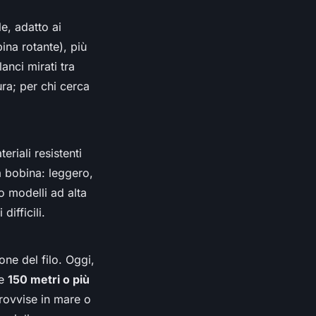
le, adatto ai
ina rotante), più
anci mirati tra
ura; per chi cerca
riali resistenti
la bobina: leggero,
o modelli ad alta
difficili.
ne del filo. Oggi,
re
150 metri o più
provvise in mare o