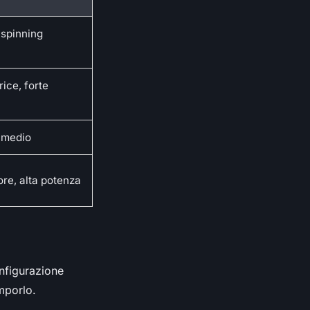
 spinning
ice, forte
o medio
re, alta potenza
onfigurazione
imporlo.