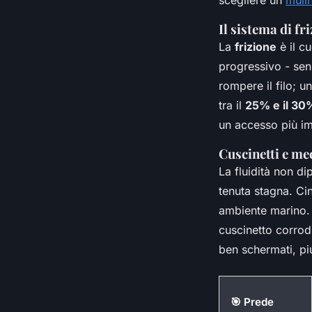
Il sistema di fr
La
frizione
è il c
progressivo - sen
rompere il filo; un
tra il
25% e il 30
un accesso più i
Cuscinetti e me
La fluidità non d
tenuta stagna. Cin
ambiente marino.
cuscinetto corrod
ben schermati, pi
🎯 Prede