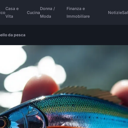
Casa e
Donna /
Finanza e
ico
Cucina
Notizie
Sal
Vita
Moda
Immobiliare
nello da pesca