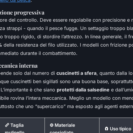
izione progressiva
uore del controllo. Deve essere regolabile con precisione e
za strappi - quando il pesce fugge. Un settaggio troppo bla
o troppo rigido, di stordire l’attrezzo. In linea generale, il 
%
della resistenza del filo utilizzato. I modelli con frizione 
mmediato durante il combattimento.
ccanica interna
ipende solo dal numero di
cuscinetti a sfera
, quanto dalla lo
que cuscinetti ben sigillati sono una buona base, soprattutt
 L’importante è che siano
protetti dalla salsedine
e dall’umi
ibile rovina l’intera meccanica. Meglio un modello con men
uttosto che uno “supercarico” ma esposto agli agenti estern
📏 Taglia
⚙️ Materiale
🧲 Uso tipico
mulinello
consigliato