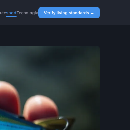
ute
sport
Tecnologia
Verify living standards →