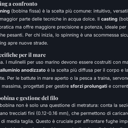
ing a confronto
nning
(bobina fissa) è la scelta più comune: intuitivo, versati
a maggior parte delle tecniche in acqua dolce. Il
casting
(bob
pratica ma offre maggiore precisione e potenza, ideale per l
che pesanti. Per chi inizia, lo spinning è una scommessa sic
sting apre nuove strade.
ecifiche per il mare
a. I mulinelli per uso marino devono essere costruiti con mate
alluminio anodizzato
è la scelta più diffusa per il corpo e 
te. Per le battute in mare aperto o la pesca a traina, servon
 massima, progettati per gestire
sforzi prolungati
e correnti 
obina e gestione del filo
 bobina non è solo una questione di metratura: conta la sezio
sano trecciati fini (0.12-0.16 mm), che permettono di carica
i di media taglia. Questo è cruciale per affrontare fughe im