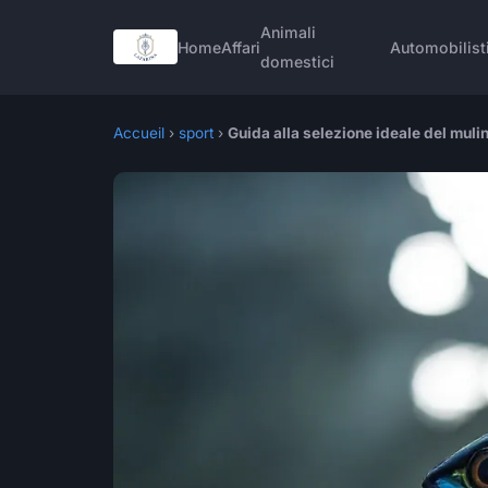
Animali
Home
Affari
Automobilist
domestici
Accueil
›
sport
›
Guida alla selezione ideale del muli