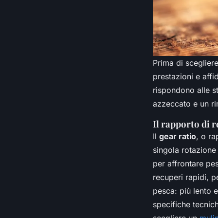
Prima di sceglier
prestazioni e affi
rispondono alle st
azzeccato e un ri
Il rapporto di r
Il
gear ratio
, o ra
singola rotazione
per affrontare pes
recuperi rapidi, p
pesca: più lento e
specifiche tecnic
scegliere un
muli